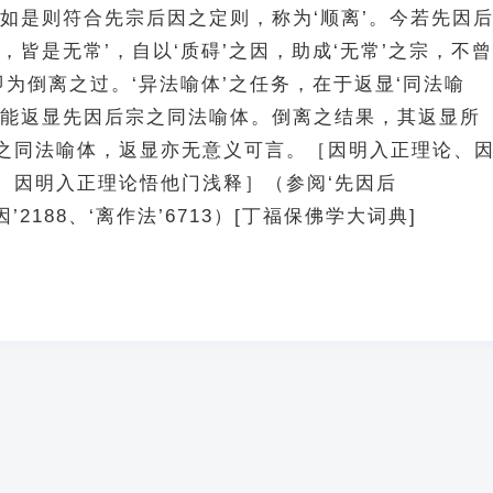
，如是则符合先宗后因之定则，称为‘顺离’。今若先因
，皆是无常’，自以‘质碍’之因，助成‘无常’之宗，不曾
即为倒离之过。‘异法喻体’之任务，在于返显‘同法喻
始能返显先因后宗之同法喻体。倒离之结果，其返显所
之同法喻体，返显亦无意义可言。［因明入正理论、
、因明入正理论悟他门浅释］（参阅‘先因后
因’2188、‘离作法’6713）[丁福保佛学大词典]