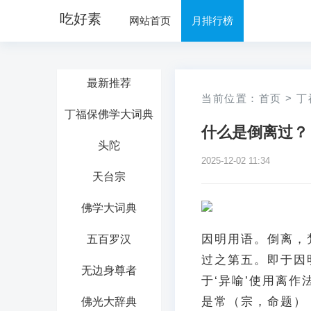
吃好素
网站首页
月排行榜
最新推荐
当前位置：
首页
>
丁
丁福保佛学大词典
什么是倒离过？
头陀
2025-12-02 11:34
天台宗
佛学大词典
因明用语。倒离，梵语
五百罗汉
过之第五。即于因明
无边身尊者
于‘异喻’使用离作
是常（宗，命题）
佛光大辞典