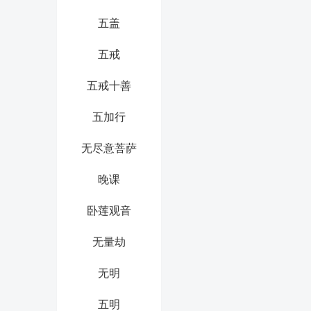
五盖
五戒
五戒十善
五加行
无尽意菩萨
晚课
卧莲观音
无量劫
无明
五明