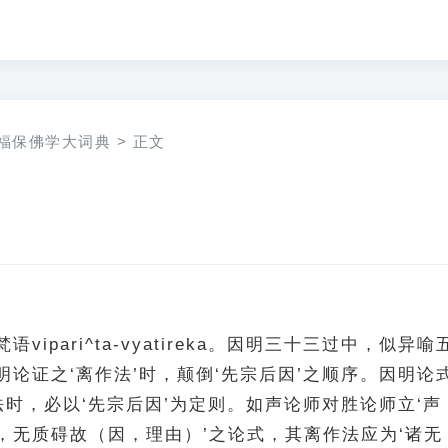
福保佛学大词典
>
正文
vipari^ta-vyatireka。因明三十三过中，似异喻
论证之‘离作法’时，颠倒‘先宗后因’之顺序。因明论
法时，必以‘先宗后因’为定则。如声论师对胜论师立‘声
，无质碍故（因，理由）’之论式，其离作法应为‘诸无