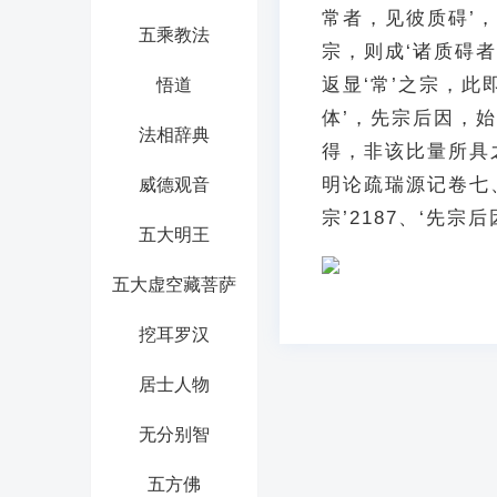
常者，见彼质碍’
五乘教法
宗，则成‘诸质碍者
返显‘常’之宗，此
悟道
体’，先宗后因，
法相辞典
得，非该比量所具
明论疏瑞源记卷七
威德观音
宗’2187、‘先宗后
五大明王
五大虚空藏菩萨
挖耳罗汉
居士人物
无分别智
五方佛