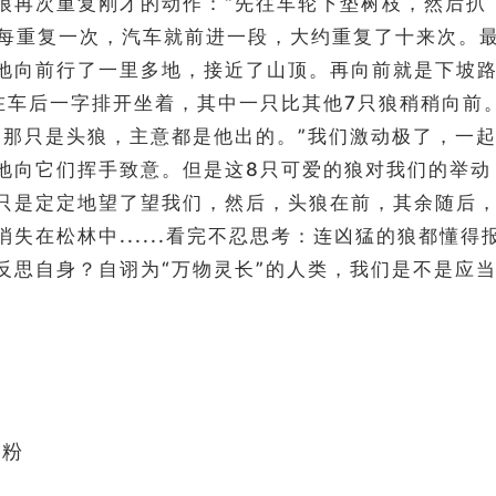
狼再次重复刚才的动作：“先往车轮下垫树枝，然后扒
，每重复一次，汽车就前进一段，大约重复了十来次。
地向前行了一里多地，接近了山顶。再向前就是下坡
在车后一字排开坐着，其中一只比其他7只狼稍稍向前
的那只是头狼，主意都是他出的。”我们激动极了，一
地向它们挥手致意。但是这8只可爱的狼对我们的举动
只是定定地望了望我们，然后，头狼在前，其余随后
失在松林中......看完不忍思考：连凶猛的狼都懂得
反思自身？自诩为“万物灵长”的人类，我们是不是应
盐粉