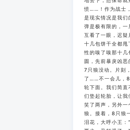
地丢下，想保命就
愤……！作为战士
是现实情况是我们
弹是极有限的，一
互看了一眼，迟疑
十几包饼干全都甩
性的嗅了嗅那十几
圆，先前暴戾凶恶
7只狼没动。片刻，
了……不一会儿，
轮下面。我们简直
们垫起轮胎，让我
笑了两声，另外一
狼。接着，8只狼
泪花，大呼小王：