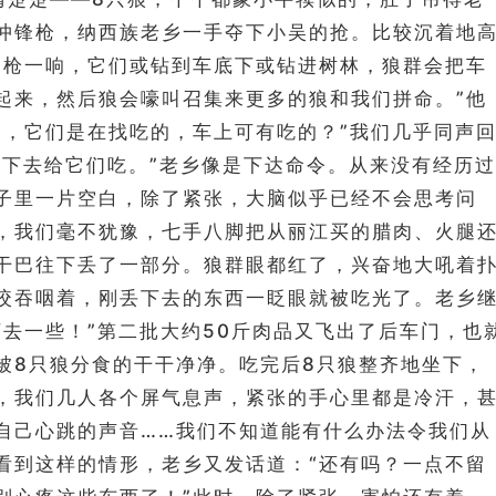
冲锋枪，纳西族老乡一手夺下小吴的抢。比较沉着地
，枪一响，它们或钻到车底下或钻进树林，狼群会把车
起来，然后狼会嚎叫召集来更多的狼和我们拼命。”他
了，它们是在找吃的，车上可有吃的？”我们几乎同声
就扔下去给它们吃。”老乡像是下达命令。从来没有经历过
子里一片空白，除了紧张，大脑似乎已经不会思考问
，我们毫不犹豫，七手八脚把从丽江买的腊肉、火腿
干巴往下丢了一部分。狼群眼都红了，兴奋地大吼着
咬吞咽着，刚丢下去的东西一眨眼就被吃光了。老乡
下去一些！”第二批大约50斤肉品又飞出了后车门，也
被8只狼分食的干干净净。吃完后8只狼整齐地坐下，
，我们几人各个屏气息声，紧张的手心里都是冷汗，
自己心跳的声音……我们不知道能有什么办法令我们从
看到这样的情形，老乡又发话道：“还有吗？一点不留