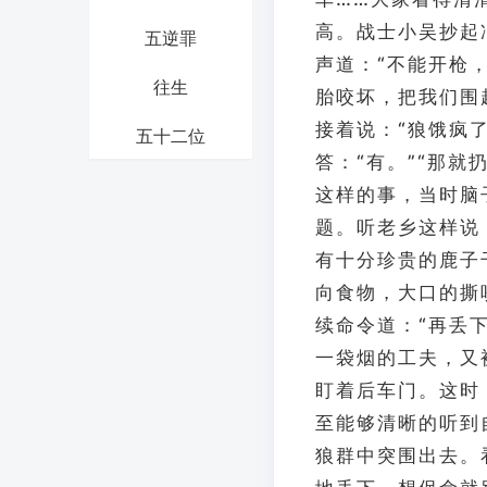
高。战士小吴抄起
五逆罪
声道：“不能开枪
往生
胎咬坏，把我们围
接着说：“狼饿疯
五十二位
答：“有。”“那
这样的事，当时脑
题。听老乡这样说
有十分珍贵的鹿子
向食物，大口的撕
续命令道：“再丢
一袋烟的工夫，又
盯着后车门。这时
至能够清晰的听到
狼群中突围出去。