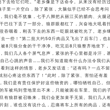
就扔下去给它们吃。”老乡像是下达命令。从来没有经历
脑子里一片空白，除了紧张，大脑似乎已经不会思考问
，我们毫不犹豫，七手八脚把从丽江买的腊肉、火腿
干巴往下丢了一部分。狼群眼都红了，兴奋地大吼着
咬吞咽着，刚丢下去的东西一眨眼就被吃光了。老乡
下去一些！”第二批大约50斤肉品又飞出了后车门，也
又被8只狼分食的干干净净。吃完后8只狼整齐地坐下，
，我们几人各个屏气息声，紧张的手心里都是冷汗，
自己心跳的声音……我们不知道能有什么办法令我们
。看到这样的情形，老乡又发话道：“还有吗？一点不
就别心疼这些东西了！”此时，除了紧张、害怕还有羞
，我们是有责任保护好这些物资的，哪怕牺牲自己。
的车被坞到雪地里出不来，只能被困在车里。我们的
旦有狼群被召唤来，我们会更加束手无策。我们几人
片刻，谁也没有说什么，忍痛将车上所有的肉品，还