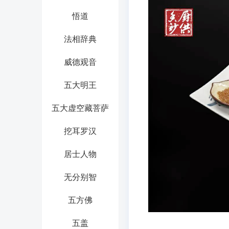
悟道
法相辞典
威德观音
五大明王
五大虚空藏菩萨
挖耳罗汉
居士人物
无分别智
五方佛
五盖