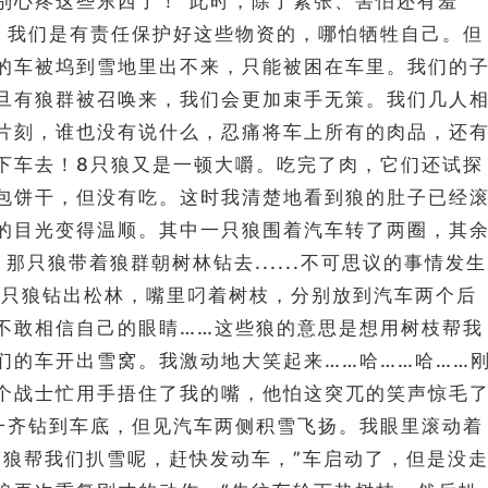
别心疼这些东西了！”此时，除了紧张、害怕还有羞
，我们是有责任保护好这些物资的，哪怕牺牲自己。但
的车被坞到雪地里出不来，只能被困在车里。我们的
旦有狼群被召唤来，我们会更加束手无策。我们几人
片刻，谁也没有说什么，忍痛将车上所有的肉品，还
下车去！8只狼又是一顿大嚼。吃完了肉，它们还试探
包饼干，但没有吃。这时我清楚地看到狼的肚子已经
的目光变得温顺。其中一只狼围着汽车转了两圈，其
那只狼带着狼群朝树林钻去......不可思议的事情发生
8只狼钻出松林，嘴里叼着树枝，分别放到汽车两个后
不敢相信自己的眼睛……这些狼的意思是想用树枝帮我
们的车开出雪窝。我激动地大笑起来……哈……哈……
个战士忙用手捂住了我的嘴，他怕这突兀的笑声惊毛
一齐钻到车底，但见汽车两侧积雪飞扬。我眼里滚动着
“狼帮我们扒雪呢，赶快发动车，”车启动了，但是没