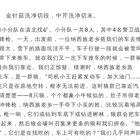
、
金针菇洗净切段，中芹洗净切末。
我们小分队在滇北找矿。小分队一共8人，其中4名警卫
锋枪。一天，出发前，一位纳西族老乡搭我们的车去
很大，雪下的路面坑洼不平，车子行驶一段就会被雪
常下来推车。就在我们又一次下车推车的时候，一群
慢向我们靠近。我们正惊疑、猜测时，纳西族老乡急
上车，是一群狼。”司机小王赶紧发动车，加大油门…
轮只是在原地空转，根本无法前进。这时狼群已靠近汽
清清楚楚——8只狼，个个都象小牛犊似的，肚子吊得老
冲锋枪，纳西族老乡一手夺下小吴的抢。比较沉着地
枪，枪一响，它们或钻到车底下或钻进树林，狼群会把
围起来，然后狼会嚎叫召集来更多的狼和我们拼命。”
了，它们是在找吃的，车上可有吃的？”我们几乎同声