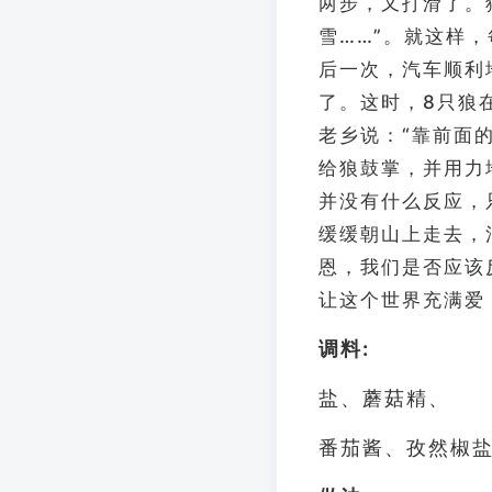
两步，又打滑了。
雪……”。就这样
后一次，汽车顺利
了。这时，8只狼
老乡说：“靠前面
给狼鼓掌，并用力
并没有什么反应，
缓缓朝山上走去，消
恩，我们是否应该
让这个世界充满爱
调料:
盐、蘑菇精、
番茄酱、孜然椒