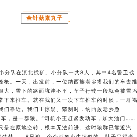
金针菇素丸子
我们小分队在滇北找矿。小分队一共8人，其中4名警卫战
锋枪。一天，出发前，一位纳西族老乡搭我们的车去
很大，雪下的路面坑洼不平，车子行驶一段就会被雪
常下来推车。就在我们又一次下车推车的时候，一群
我们靠近。我们正惊疑、猜测时，纳西族老乡急
上车，是一群狼。”司机小王赶紧发动车，加大油门……
只是在原地空转，根本无法前进。这时狼群已靠近汽
清楚楚——8只狼，个个都象小牛犊似的，肚子吊得老