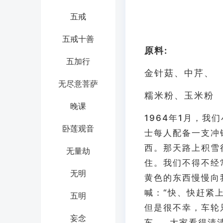
五戒
五戒十善
原料:
五加行
金针菇、中芹、
无尽意菩萨
糯米粉、玉米粉
晚课
1964年1月，
卧莲观音
士每人配备一支冲
西。那天路上积雪
无量劫
住。我们不得不经
无明
黄色的东西慢慢向
喊：“快、快赶紧
五明
但是很不幸，车轮
妄念
车……大家看得清