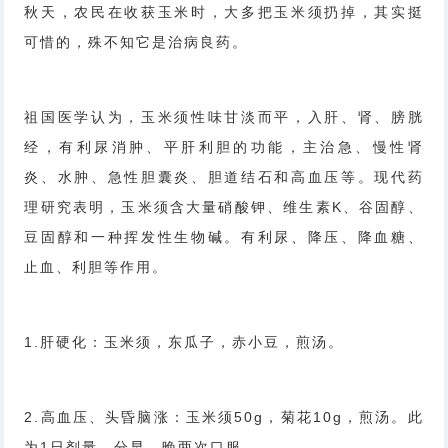
秋天，农民在收获玉米时，大多把玉米须扔掉，其实挺
可惜的，殊不知它是治病良药。
祖国医学认为，玉米须性味甘淡而平，入肝、肾、膀胱
经，有利尿消肿、平肝利胆的功能，主治急、慢性肾
炎、水肿、急性胆囊炎、胆道结石和高血压等。现代药
理研究表明，玉米须含大量硝酸钾、维生素K、谷固醇、
豆固醇和一种挥发性生物碱。有利尿、降压、降血糖、
止血、利胆等作用。
1.肝硬化：玉米须，东瓜子，赤小豆，煎汤。
2.高血压、头昏脑涨：玉米须50g，菊花10g，煎汤。此
为1日剂量，分早、晚两次口服。