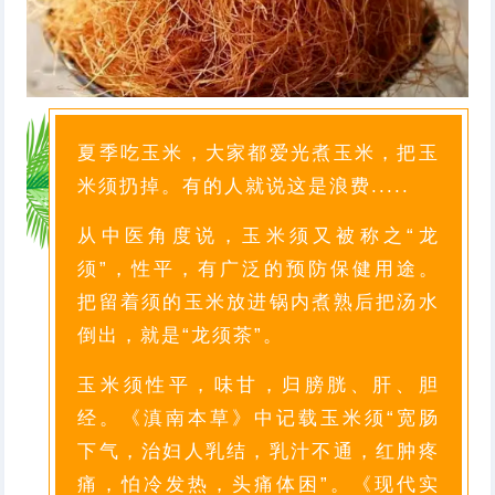
夏季吃玉米，大家都爱光煮玉米，把玉
米须扔掉。有的人就说这是浪费.....
从中医角度说，玉米须又被称之“龙
须”，性平，有广泛的预防保健用途。
把留着须的玉米放进锅内煮熟后把汤水
倒出，就是“龙须茶”。
玉米须性平，味甘，归膀胱、肝、胆
经。《滇南本草》中记载玉米须“宽肠
下气，治妇人乳结，乳汁不通，红肿疼
痛，怕冷发热，头痛体困”。《现代实