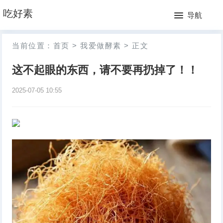
网
吃好素
导航
站
月
当前位置：
首页
>
我爱做酵素
>
正文
首
排
这不起眼的东西，请不要再扔掉了！！
页
行
2025-07-05 10:55
榜