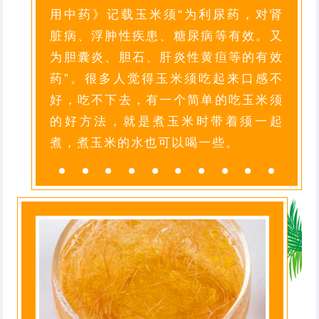
用中药》记载玉米须“为利尿药，对肾
脏病、浮肿性疾患、糖尿病等有效。又
为胆囊炎、胆石、肝炎性黄疸等的有效
药”。很多人觉得玉米须吃起来口感不
好，吃不下去，有一个简单的吃玉米须
的好方法，就是煮玉米时带着须一起
煮，煮玉米的水也可以喝一些。