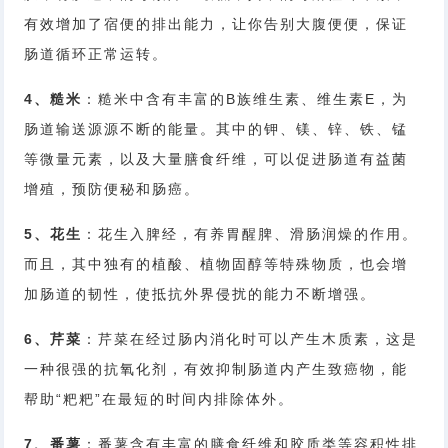
有效增加了宿便的排出能力，让你告别大腹便便，保证
肠道循环正常运转。
4、糙米
：糙米中含有丰富的B族维生素、维生素E，为
肠道输送源源不断的能量。其中的钾、镁、锌、铁、锰
等微量元素，以及大量膳食纤维，可以促进肠道有益菌
增殖，预防便秘和肠癌。
5、花生
：花生入脾经，有养胃醒脾、滑肠润燥的作用。
而且，其中独有的植酸、植物固醇等特殊物质，也会增
加肠道的韧性，使抵抗外界侵扰的能力不断增强。
6、芹菜
：芹菜在经过肠内消化时可以产生木质素，这是
一种很强的抗氧化剂，有效抑制肠道内产生致癌物，能
帮助“粑粑”在最短的时间内排除体外。
7、番薯
：番薯含有丰富的膳食纤维和胶质类等容积性排