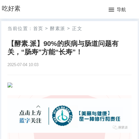
网
吃好素
导航
站
月
当前位置：
首页
>
酵素派
>
正文
首
排
【酵素.派】90%的疾病与肠道问题有
页
行
关，“肠寿”方能“长寿”！
榜
2025-07-04 10:03