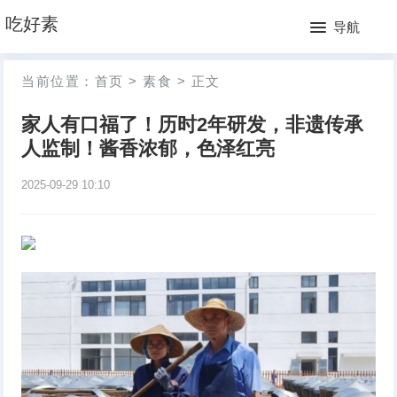
网
吃好素
导航
站
月
当前位置：
首页
>
素食
>
正文
首
排
家人有口福了！历时2年研发，非遗传承
页
行
人监制！酱香浓郁，色泽红亮
榜
2025-09-29 10:10