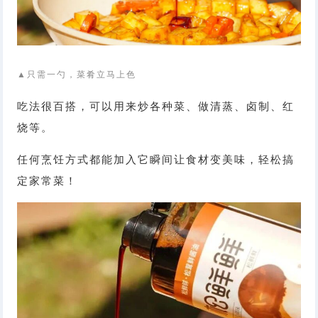
▲只需一勺，菜肴立马上色
吃法很百搭，可以用来炒各种菜、做清蒸、卤制、红
烧等。
任何烹饪方式都能加入它瞬间让食材变美味，轻松搞
定家常菜！