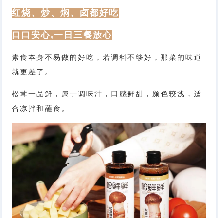
红烧、炒、焖、卤都好吃
口口安心,一日三餐放心
素食本身不易做的好吃，若调料不够好，那菜的味道
就更差了。
松茸一品鲜，属于调味汁，口感鲜甜，颜色较浅，适
合凉拌和蘸食。