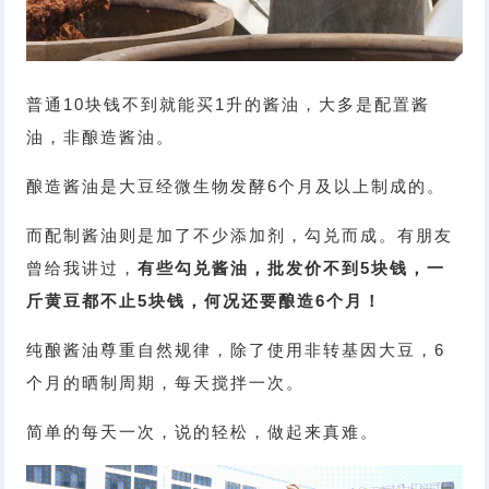
普通10块钱不到就能买1升的酱油，大多是配置酱
油，非酿造酱油。
酿造酱油是大豆经微生物发酵6个月及以上制成的。
而配制酱油则是加了不少添加剂，勾兑而成。有朋友
曾给我讲过，
有些勾兑酱油，批发价不到5块钱，一
斤黄豆都不止5块钱，何况还要酿造6个月！
纯酿酱油尊重自然规律，除了使用非转基因大豆，6
个月的晒制周期，每天搅拌一次。
简单的每天一次，说的轻松，做起来真难。